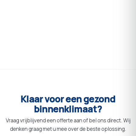
KANTOOR
JVG
ZKH
Slotervaart
Amsterdam
AGRARISCH
Toren
C2
Arnhem
INDUSTRIE
Terheerdt
Kuikenboerderij
Zevenaar
ZORG
Rent-All
Bemmel
SPORT
Gooimeer
kliniek
Almere
Sportcampus
Zuiderpark
Den
Haag
Klaar
voor
een
gezond
binnenklimaat?
Vraag vrijblijvend een offerte aan of bel ons direct. Wij
denken graag met u mee over de beste oplossing.