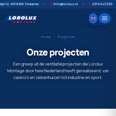
ijk 12, 6916 BW Tolkamer
info@lorolux.nl
0316 543 930
◆
◆
Home
/
Projecten
Onze projecten
Een greep uit de ventilatieprojecten die Lorolux
Montage door heel Nederland heeft gerealiseerd, van
casino's en ziekenhuizen tot industrie en sport.
CASINO
ZORG
Holland
Casino
Utrecht